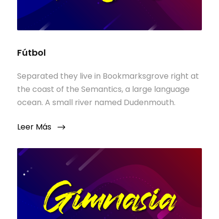
Fútbol
Separated they live in Bookmarksgrove right at
the coast of the Semantics, a large language
ocean. A small river named Dudenmouth.
Leer Más