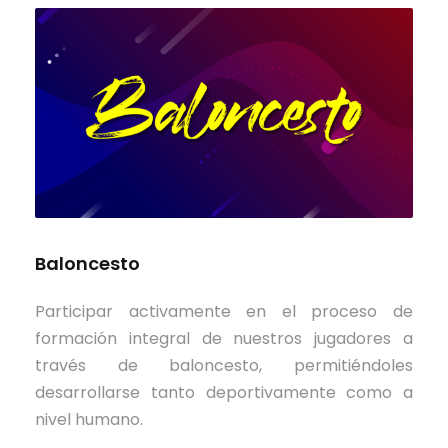
Baloncesto
Participar activamente en el proceso de
formación integral de nuestros jugadores a
través de baloncesto, permitiéndoles
desarrollarse tanto deportivamente como a
nivel humano.