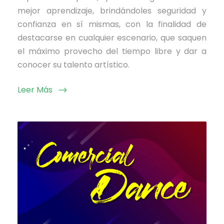
mejor aprendizaje, brindándoles seguridad y
confianza en sí mismas, con la finalidad de
destacarse en cualquier escenario, que saquen
el máximo provecho del tiempo libre y dar a
conocer su talento artístico.
Leer Más