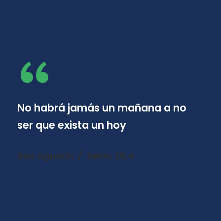
“
No habrá jamás un mañana a no
ser que exista un hoy
San Agustín
Serm. 20,4