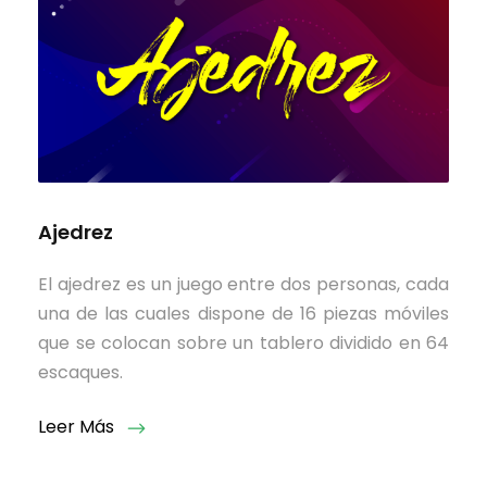
Ajedrez
El ajedrez es un juego entre dos personas, cada
una de las cuales dispone de 16 piezas móviles
que se colocan sobre un tablero dividido en 64
escaques.
Leer Más