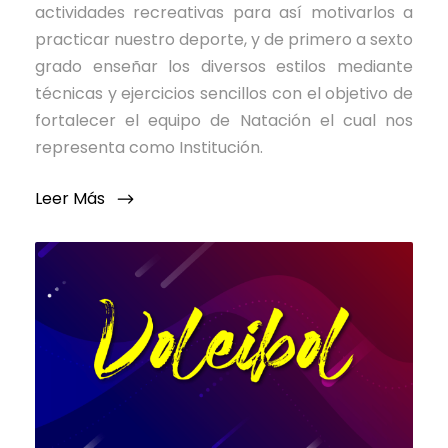
actividades recreativas para así motivarlos a
practicar nuestro deporte, y de primero a sexto
grado enseñar los diversos estilos mediante
técnicas y ejercicios sencillos con el objetivo de
fortalecer el equipo de Natación el cual nos
representa como Institución.
Leer Más