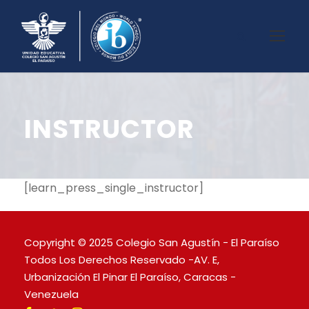
INSTRUCTOR
[learn_press_single_instructor]
Copyright © 2025 Colegio San Agustín - El Paraíso
Todos Los Derechos Reservado -AV. E,
Urbanización El Pinar El Paraíso, Caracas -
Venezuela