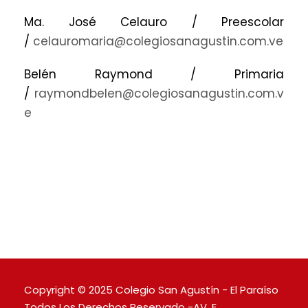
Ma. José Celauro / Preescolar
/
celauromaria@colegiosanagustin.com.ve
Belén Raymond / Primaria
/
raymondbelen@colegiosanagustin.com.v
e
Copyright © 2025 Colegio San Agustín - El Paraíso
Todos Los Derechos Reservado -AV. E,