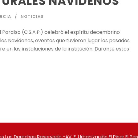
TURALES NAVIDEÑOS
RCIA
NOTICIAS
 Paraíso (C.S.A.P.) celebró el espíritu decembrino
ales Navideños, eventos que tuvieron lugar los pasados
re en las instalaciones de la institución. Durante estos
s Los Derechos Reservado -AV. E, Urbanización El Pinar El Pa