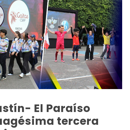
stín- El Paraíso
tuagésima tercera